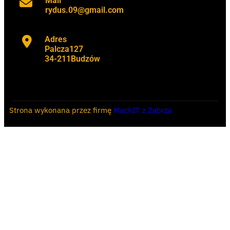
Mail
rydus.09@gmail.com
Adres
Palcza127
34-211Budzów
Strona wykonana przez firmę
MachIT z Zabrza