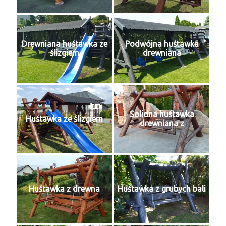
Drewniana huśtawka ze
Podwójna huśtawka
ślizgiem
drewniana
Solidna huśtawka
Huśtawka ze ślizgiem
drewniana z
Huśtawka z drewna
Huśtawka z grubych bali