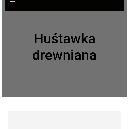
Huśtawka
drewniana