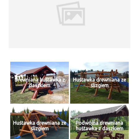
Drewniana huśtawka z
Huśtawka drewniana ze
daszkiem
ślizgiem
Huśtawka drewniana ze
Podwójna drewniana
ślizgiem
huśtawka z daszkiem