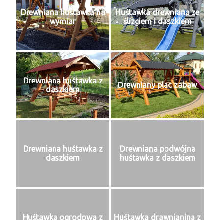
Drewniana huśtawka na
Huśtawka drewniana ze
wymiar
ślizgiem i daszkiem
Drewniana huśtawka z
Drewniany plac zabaw
daszkiem
Drewniana huśtawka z
Drewniana podwójna
daszkiem
huśtawka z daszkiem
Huśtawka ogrodowa z
Huśtawka drawnianina z