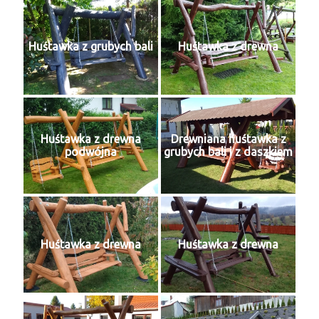
Huśtawka z grubych bali
Huśtawka z drewna
Huśtawka z drewna
Drewniana huśtawka z
podwójna
grubych bali i z daszkiem
Huśtawka z drewna
Huśtawka z drewna