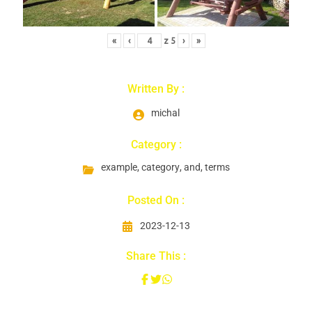
«
‹
z
5
›
»
Written By :
michal
Category :
example
,
category
,
and
,
terms
Posted On :
2023-12-13
Share This :