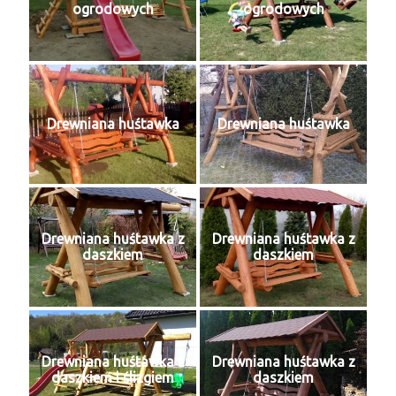
ogrodowych
ogrodowych
Drewniana huśtawka
Drewniana huśtawka
Drewniana huśtawka z
Drewniana huśtawka z
daszkiem
daszkiem
Drewniana huśtawka z
Drewniana huśtawka z
daszkiem i ślizgiem
daszkiem