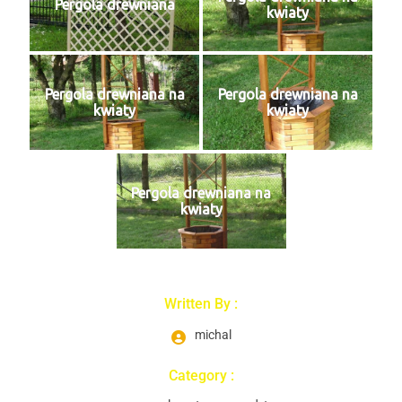
Pergola drewniana
kwiaty
Pergola drewniana na
Pergola drewniana na
kwiaty
kwiaty
Pergola drewniana na
kwiaty
Written By :
michal
Category :