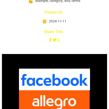
example
,
category
,
and
,
terms
Posted On :
2024-11-11
Share This :